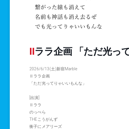
Ⅱララ企画 「ただ光
2026/6/13(土)新宿Marble
Ⅱララ企画
「ただ光ってりゃいいもんな」
[出演]
Ⅱララ
のっぺら
THEこうがんず
衝子にメアリーズ