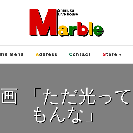
rink Menu
Address
Contact
Store
もんな」