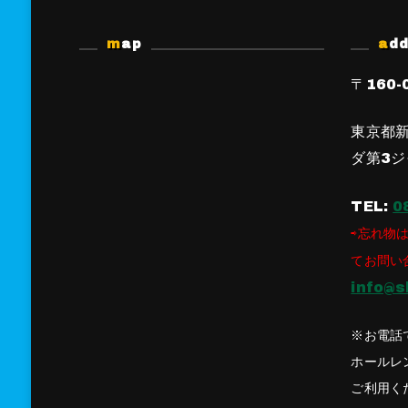
map
ad
〒160-
東京都新
ダ第3ジ
TEL:
0
⇨忘れ物は
てお問い
info@s
※お電話
ホールレ
ご利用く