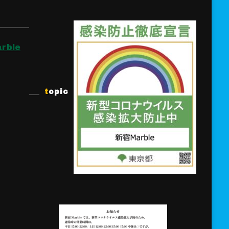
rble
topic