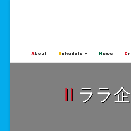
新宿Marble
official website
About
Schedule
News
D
Ⅱララ企画 「ただ光ってりゃいい