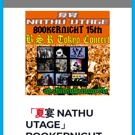
「夏宴 NATHU
UTAGE」