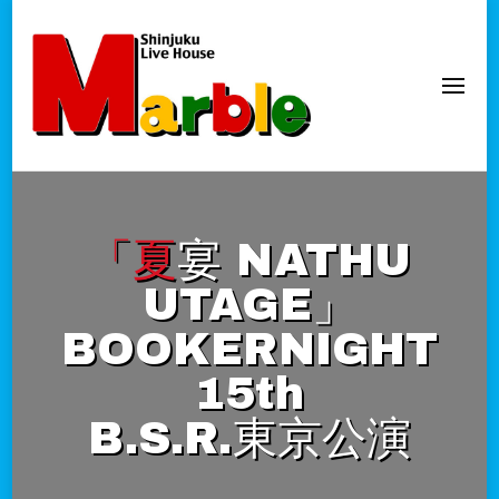
新宿Marble
official website
「夏宴 NATHU
UTAGE」
BOOKERNIGHT
15th
B.S.R.東京公演