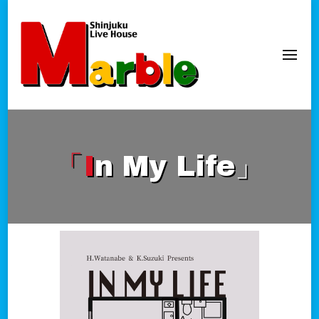
新宿Marble
official website
「In My Life」