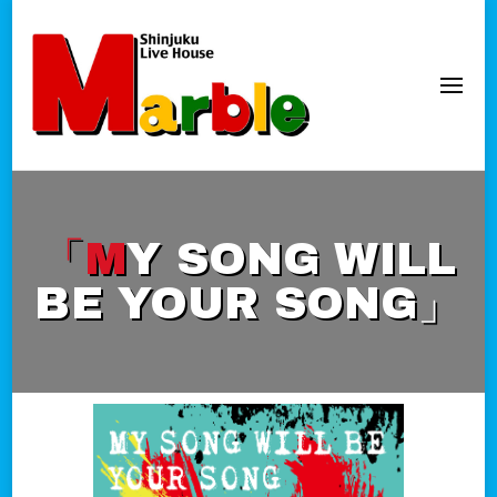
新宿Marble
official website
「MY SONG WILL
BE YOUR SONG」