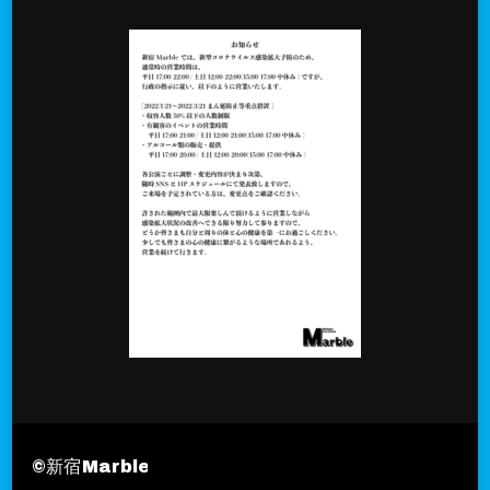
©︎新宿Marble
Travel Nomad | Developed By
Blo