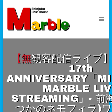
新宿Marble
official website
【無観客配信ライブ】Marble
17th
ANNIVERSARY「MI
MARBLE LIV
STREAMING」- 前
つかのネモフィラ)ワ