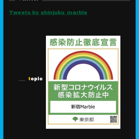
Tweets by shinjuku_marble
topic