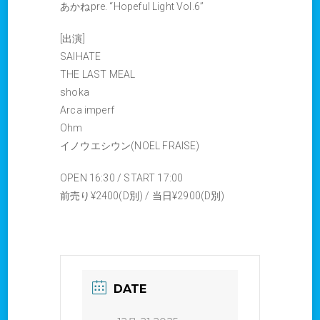
あかねpre. “Hopeful Light Vol.6”
[出演]
SAIHATE
THE LAST MEAL
shoka
Arca imperf
Ohm
イノウエシウン(NOEL FRAISE)
OPEN 16:30 / START 17:00
‎前売り¥2400(D別) / 当日¥2900(D別)
DATE