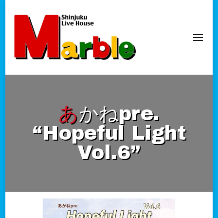
新宿Marble
official website
あかねpre.
“Hopeful Light
Vol.6”