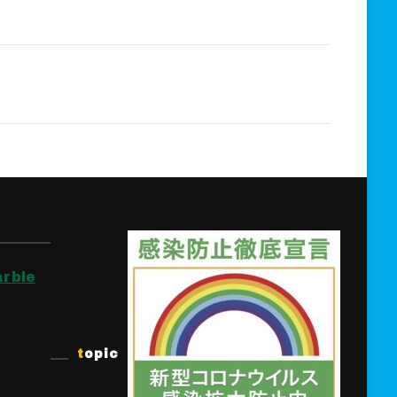
rble
topic