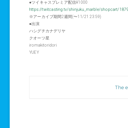
●ツイキャスプレミア配信¥1000
https://twitcasting.tv/shinjuku_marble/shopcart/187
※アーカイブ期間2週間(〜11/21 23:59)
●出演
ハシグチカナデリヤ
クオーツ星
iromakitoridori
YUEY
The ev