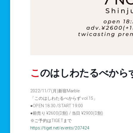
このはしわたるべからず v
2022/11/7(月)新宿Marble
「このはしわたるべからず vol.15」
●OPEN 18:30 /START 19:00
●前売り ¥2600(D別) / 当日 ¥2900(D別)
※ご予約はTIGETまで
https://tiget.net/events/207424