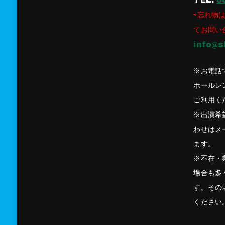
⇨忘れ物は
てお問い
info@s
※お電話
ホールレ
ご利用く
※出演希
わせはメ
ます。
※不在・
場合も多
す。その
ください