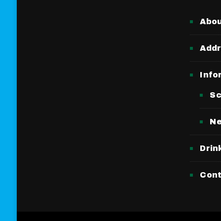
Abo
Add
Info
Sc
N
Drin
Con