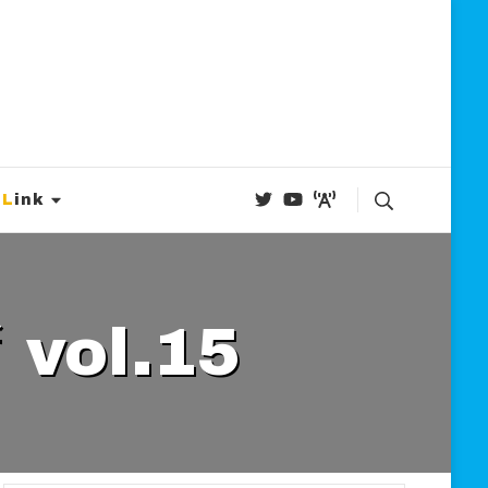
Link
ol.15