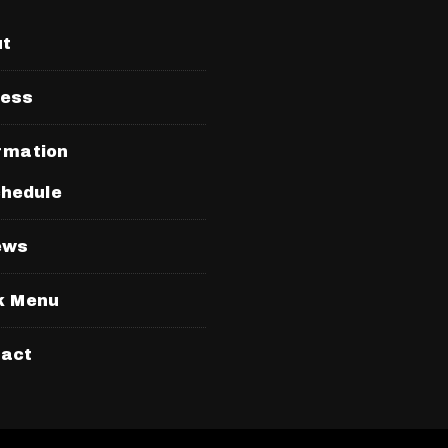
ut
ress
rmation
hedule
ews
k Menu
tact