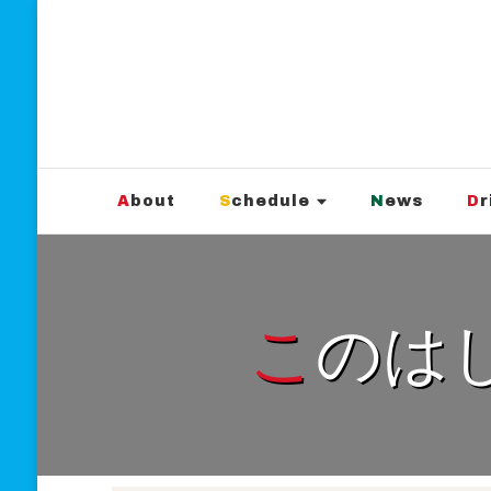
新宿Marble
official website
About
Schedule
News
D
このは