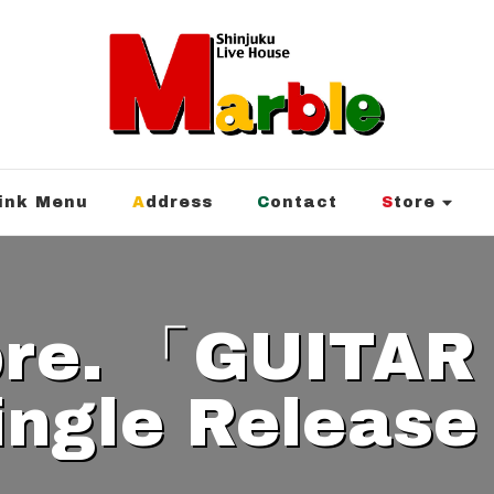
rink Menu
Address
Contact
Store
ingle Releas