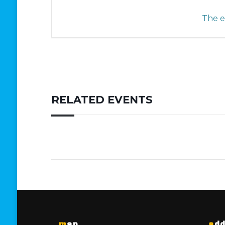
The ev
RELATED EVENTS
map
ad