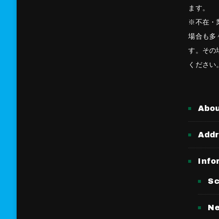
ます。
※不在・
場合も多
す。その
ください
Abo
Add
Info
Sc
N