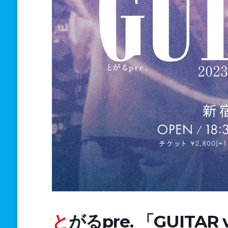
とがるpre. 「GUITAR vol.9」6th Single Release