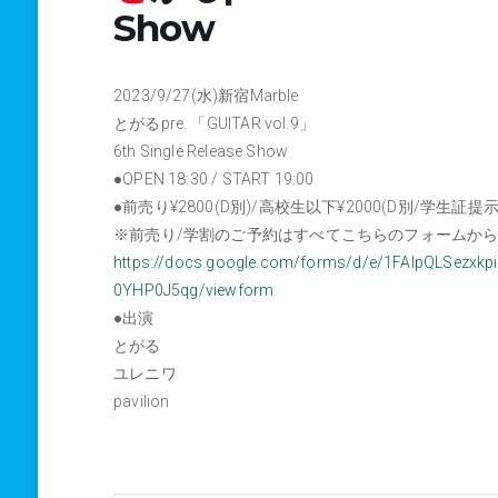
Show
2023/9/27(水)新宿Marble
とがるpre. 「GUITAR vol.9」
6th Single Release Show
●OPEN 18:30 / START 19:00
●前売り¥2800(D別)/高校生以下¥2000(D別/学生証提示
※前売り/学割のご予約はすべてこちらのフォームか
https://docs.google.com/forms/d/e/1FAIpQLSez
0YHP0J5qg/viewform
●出演
とがる
ユレニワ
pavilion