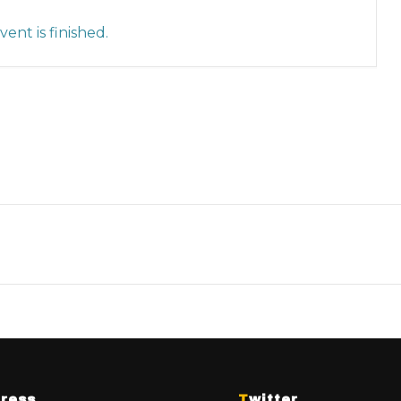
ent is finished.
dress
Twitter