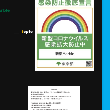
rble
topic