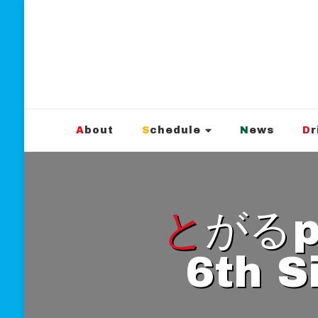
新宿Marble
official website
About
Schedule
News
D
とがるpre. 「GUITAR vol.9」
6th S