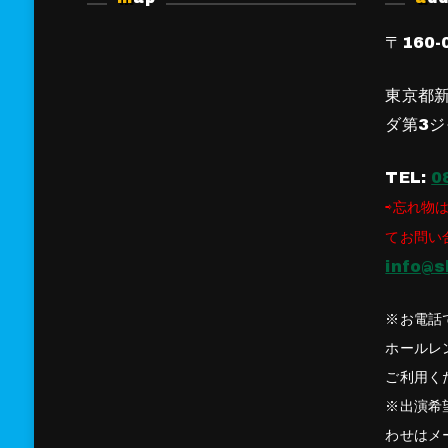
〒160-
東京都新
ダ第3ジ
TEL:
0
⇨忘れ物は
てお問い
info@s
※お電話
ホールレ
ご利用く
※出演希
わせはメ