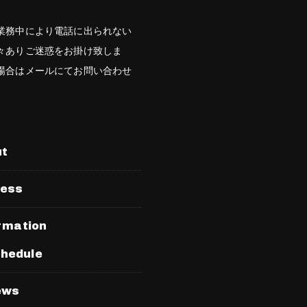
業務中により電話に出られない
々ありご迷惑をお掛け致しま
場合はメールにてお問い合わせ
。
ut
ress
rmation
hedule
ews