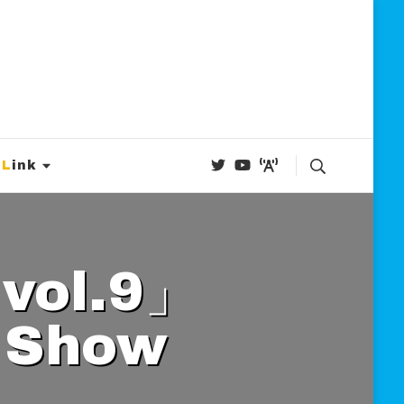
Link
e Show