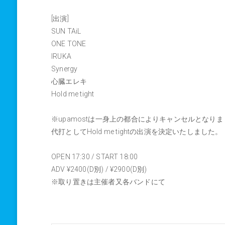
[出演]
SUN TAiL
ONE TONE
IRUKA
Synergy
心臓エレキ
Hold me tight
※upamostは一身上の都合によりキャンセルとなり
代打としてHold me tightの出演を決定いたしました。
OPEN 17:30 / START 18:00
ADV ¥2400(D別) / ¥2900(D別)
※取り置きは主催者又各バンドにて