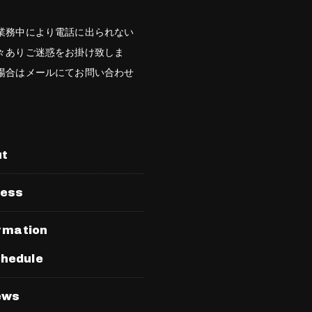
業務中により電話に出られない
々ありご迷惑をお掛け致しま
場合はメールにてお問い合わせ
。
ut
ress
rmation
hedule
ews