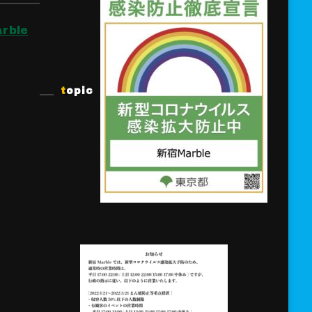
rble
topic