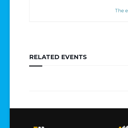
The ev
RELATED EVENTS
map
ad