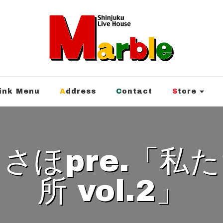
rink Menu
Address
Contact
Store
所 vol.2」