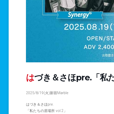
はづき＆さほpre.「私た
2025/8/19(火)新宿Marble
はづき＆さほpre.
「私たちの居場所 vol.2」