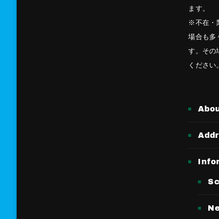
ます。
※不在・
場合も多
す。その
ください
Abo
Add
Info
Sc
N