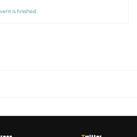
ent is finished.
dress
Twitter