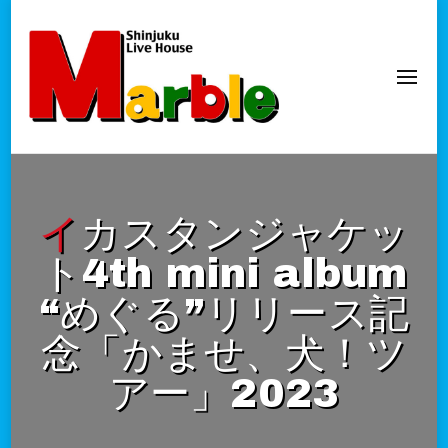
新宿Marble
official website
イカスタンジャケッ
ト4th mini album
“めぐる”リリース記
念「かませ、犬！ツ
アー」2023