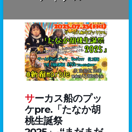
サーカス船のプッ
ケpre.「たなか胡
桃生誕祭
2025」-“まだまだ