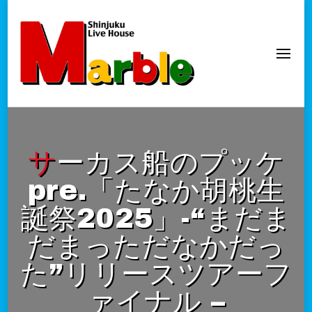
新宿Marble
official website
サーカス船のプッケ
pre.「たなか胡桃生
誕祭2025」-“まだま
だまっただなかだっ
た”リリースツアーフ
ァイナル –