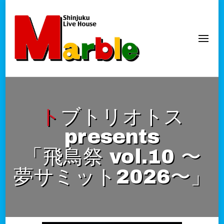
新宿Marble
official website
トブトリオトス
presents
「飛鳥祭 vol.10 〜
夢サミット2026〜」