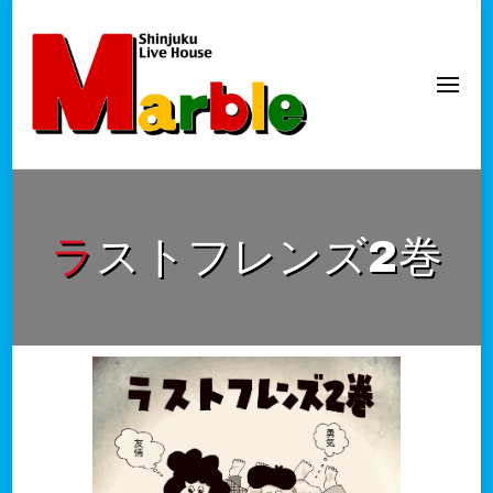
新宿Marble
official website
ラストフレンズ2巻