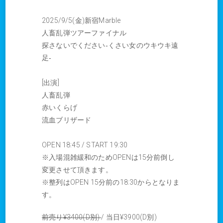
2025/9/5(金)新宿Marble
人畜乱弾ツアーファイナル
探さないでください‐くさい女のウキウキ遠
足‐
[出演]
人畜乱弾
赤いくらげ
流血ブリザード
OPEN 18:45 / START 19:30
※入場混雑緩和のためOPENは15分前倒し
変更させて頂きます。
※整列はOPEN 15分前の18:30からとなりま
す。
前売り¥3400(D別)
/ 当日¥3900(D別)