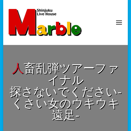
新宿Marble
official website
人畜乱弾ツアーファ
イナル
探さないでください‐
くさい女のウキウキ
遠足‐