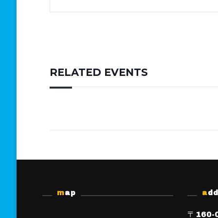
RELATED EVENTS
map
ad
〒160-