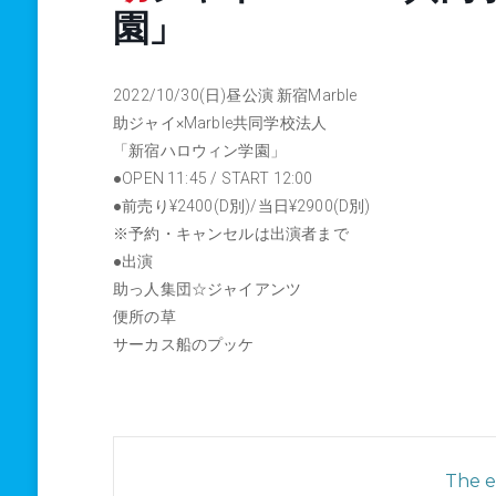
園」
2022/10/30(日)昼公演 新宿Marble
助ジャイ×Marble共同学校法人
「新宿ハロウィン学園」
●OPEN 11:45 / START 12:00
●前売り¥2400(D別)/当日¥2900(D別)
※予約・キャンセルは出演者まで
●出演
助っ人集団☆ジャイアンツ
便所の草
サーカス船のプッケ
The ev