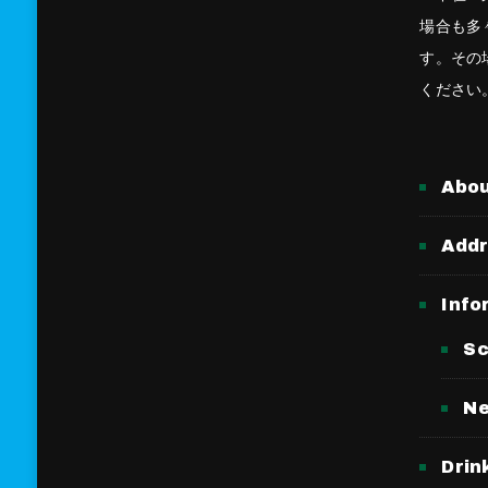
場合も多
す。その
ください
Abo
Add
Info
Sc
N
Drin