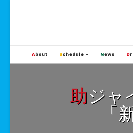
新宿Marble
official website
About
Schedule
News
D
助ジャイ×Marble共同学校法人
「