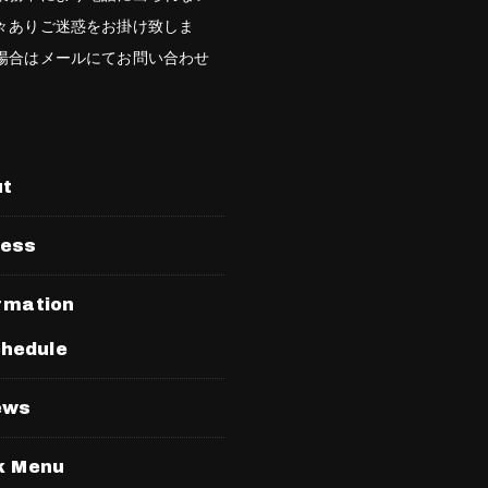
々ありご迷惑をお掛け致しま
場合はメールにてお問い合わせ
。
ut
ress
rmation
hedule
ews
k Menu