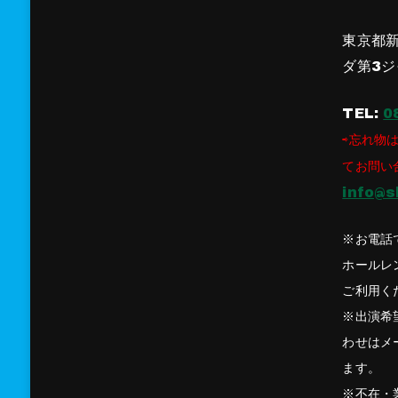
東京都新
ダ第3ジ
TEL:
0
⇨忘れ物は
てお問い
info@s
※お電話
ホールレ
ご利用く
※出演希
わせはメ
ます。
※不在・