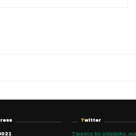
dress
Twitter
0021
Tweets by shinjuku_ma