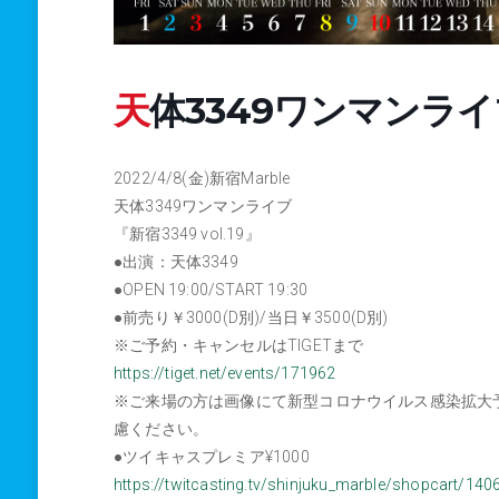
天体3349ワンマンライブ
2022/4/8(金)新宿Marble
天体3349ワンマンライブ
『新宿3349 vol.19』
●出演：天体3349
●OPEN 19:00/START 19:30
●前売り￥3000(D別)/当日￥3500(D別)
※ご予約・キャンセルはTIGETまで
https://tiget.net/events/171962
※ご来場の方は画像にて新型コロナウイルス感染拡大
慮ください。
●ツイキャスプレミア¥1000
https://twitcasting.tv/shinjuku_marble/shopcart/140