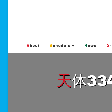
新宿Marble
official website
About
Schedule
News
D
天体3349ワンマンライブ『新宿