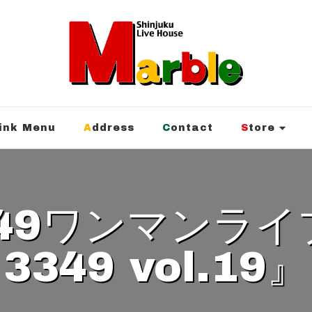
rink Menu
Address
Contact
Store
3349 vol.19』