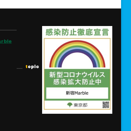
rble
topic