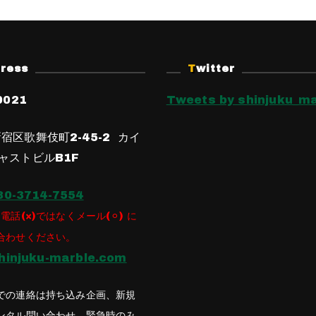
dress
Twitter
0021
Tweets by shinjuku_ma
宿区歌舞伎町2-45-2 カイ
ャストビルB1F
80-3714-7554
電話(×)ではなくメール(⚪︎) に
合わせください。
hinjuku-marble.com
での連絡は持ち込み企画、新規
ンタル問い合わせ、緊急時のみ