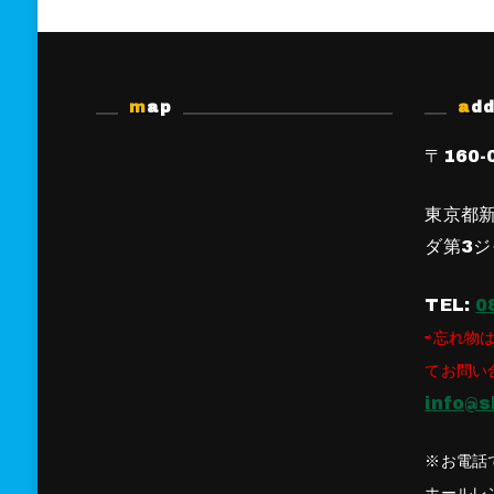
map
ad
〒160-
東京都新
ダ第3ジ
TEL:
0
⇨忘れ物は
てお問い
info@s
※お電話
ホールレ