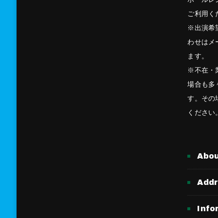
ご利用く
※出演希
わせはメ
ます。
※不在・
場合も多
す。その
ください
Abo
Add
Info