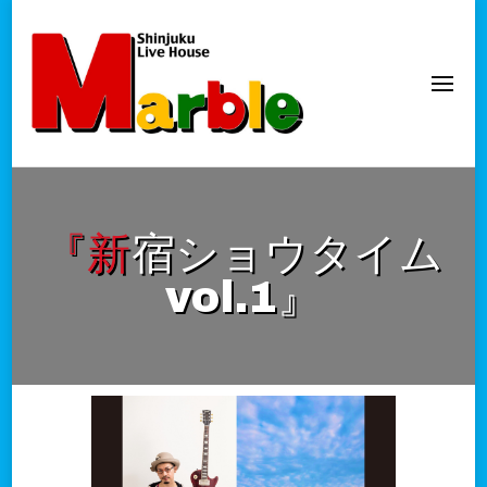
新宿Marble
official website
『新宿ショウタイム
vol.1』