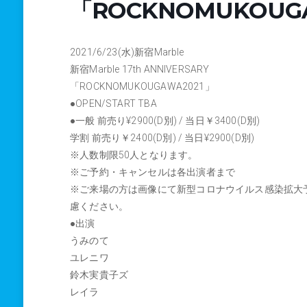
「ROCKNOMUKOUG
2021/6/23(水)新宿Marble
新宿Marble 17th ANNIVERSARY
「ROCKNOMUKOUGAWA2021」
●OPEN/START TBA
●一般 前売り¥2900(D別) / 当日￥3400(D別)
学割 前売り￥2400(D別) / 当日¥2900(D別)
※人数制限50人となります。
※ご予約・キャンセルは各出演者まで
※ご来場の方は画像にて新型コロナウイルス感染拡大
慮ください。
●出演
うみのて
ユレニワ
鈴木実貴子ズ
レイラ