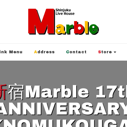
rink Menu
Address
Contact
Store
e 17th
ANNIVERSAR
KNOMUKOUGA