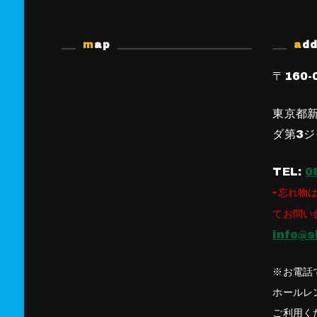
map
ad
〒160-
東京都新
ダ第3ジ
TEL:
0
⇨忘れ物は
てお問い
info@s
※お電話
ホールレ
ご利用く