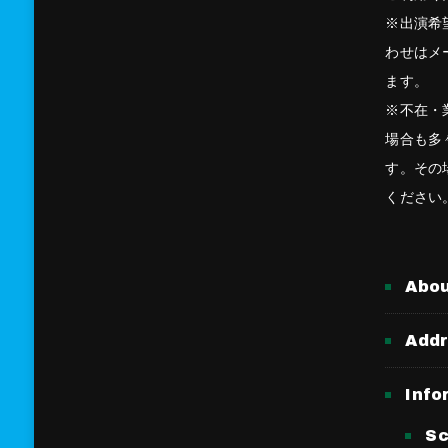
※出演希
わせはメ
ます。
※不在・
場合も多
す。その
ください
Abo
Add
Info
Sc