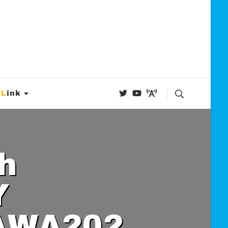
Link
Y
WA202