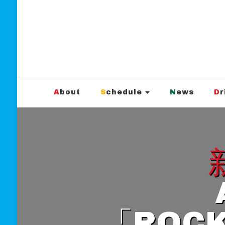
新宿Marble
official website
About
Schedule
News
D
新宿Marbl
「ROC