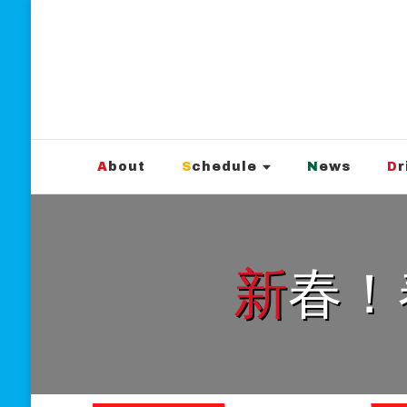
新宿Marble
official website
About
Schedule
News
D
新春