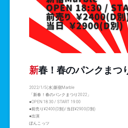
新春！春のパンクまつり
2022/1/5(水)新宿Marble
「新春！春のパンクまつり2022」
●OPEN 18:30 / START 19:00
●前売り¥2400(D別)/当日¥2900(D別)
●出演
ぽんこっツ