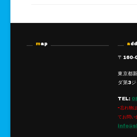
map
ad
〒160-
東京都新
ダ第3ジ
TEL:
0
⇨忘れ物は
てお問い
info@s