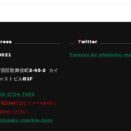
dress
Twitter
0021
Tweets by shinjuku_ma
宿区歌舞伎町2-45-2 カイ
ャストビルB1F
80-3714-7554
電話(×)ではなくメール(⚪︎) に
合わせください。
hinjuku-marble.com