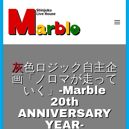
新宿Marble
official website
灰色ロジック自主企
画「ノロマが走って
いく」-Marble
20th
ANNIVERSARY
YEAR-