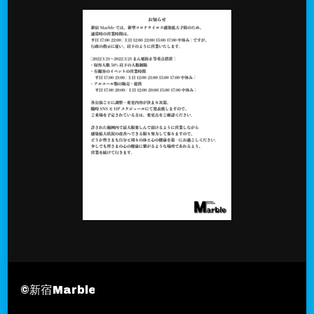
©︎新宿Marble
Travel Nomad | Developed By
Blo