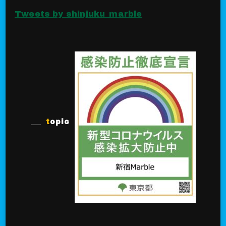
Tweets by shinjuku_marble
topic