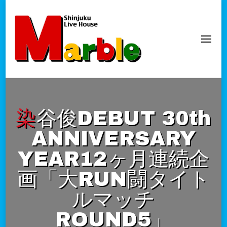
新宿Marble
official website
染谷俊DEBUT 30th
ANNIVERSARY
YEAR12ヶ月連続企
画「大RUN闘タイト
ルマッチ
ROUND5」