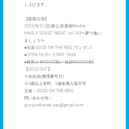
し上げます。
【延期公演】
2025/8/31(日)夜公演 新宿Marble
HAVE A “GOOD” NIGHT vol.143〜夢で逢い
ましょう〜
●出演 GOOD ON THE REEL(ワンマン)
●OPEN 18:30 / START 19:00
●
前売り ¥5000(D別) / 当日¥5500(D別)
【SOLD OUT】
※全自由(整理番号付)
※3歳以上有料、3歳未満入場不可
主催：GOOD ON THE REEL
問い合わせ先：
goodonthereel.oac@gmail.com