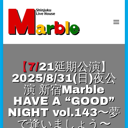
新宿Marble
official website
【7/21延期公演】
2025/8/31(日)夜公
演 新宿Marble
HAVE A “GOOD”
NIGHT vol.143〜夢
で逢いましょう〜