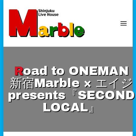
新宿Marble
official website
Road to ONEMAN
新宿Marble × エイジ
presents『SECOND
LOCAL』