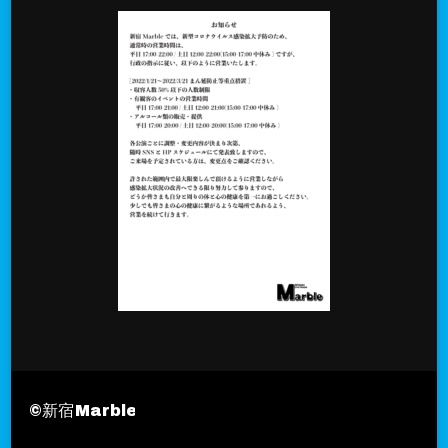
©︎新宿Marble
Travel Nomad | Developed By
Blo