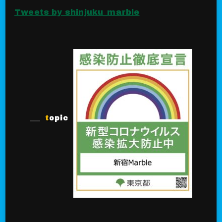
Tweets by shinjuku_marble
topic