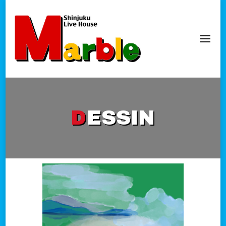
新宿Marble
official website
DESSIN