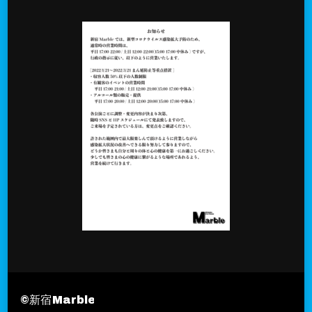
©︎新宿Marble
Travel Nomad | Developed By
Blo