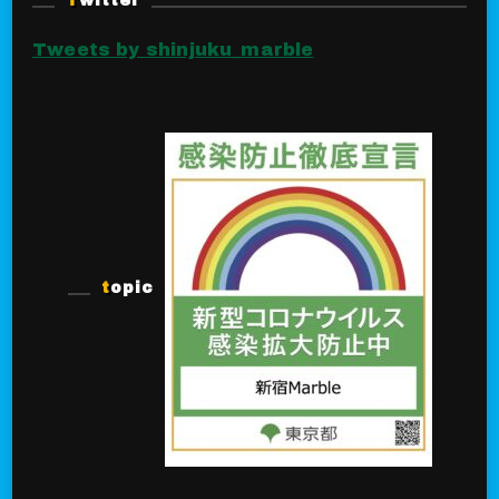
Twitter
Tweets by shinjuku_marble
topic