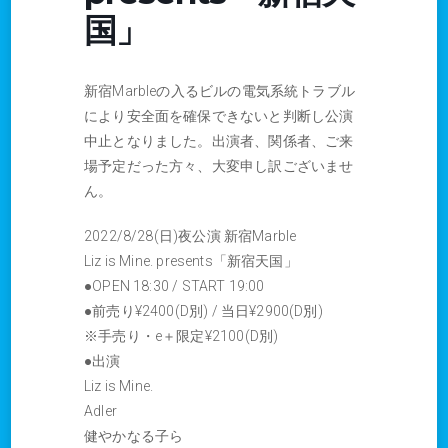
国」
新宿Marbleの入るビルの電気系統トラブル
により安全面を確保できないと判断し公演
中止となりました。出演者、関係者、ご来
場予定だった方々、大変申し訳ございませ
ん。
2022/8/28(日)夜公演 新宿Marble
Liz is Mine. presents「新宿天国」
●OPEN 18:30 / START 19:00
●前売り¥2400(D別) / 当日¥2900(D別)
※手売り・e＋限定¥2100(D別)
●出演
Liz is Mine.
Adler
健やかなる子ら