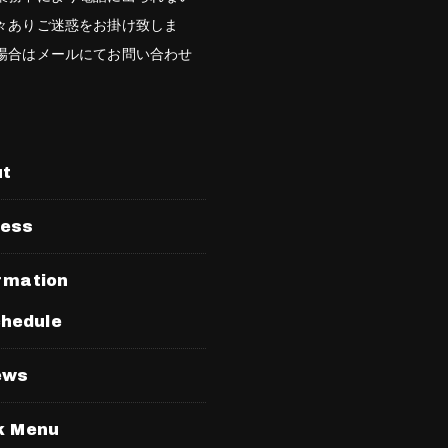
々ありご迷惑をお掛け致しま
場合はメールにてお問い合わせ
。
ut
ress
rmation
hedule
ews
k Menu