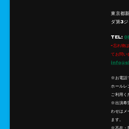
東京都新
ダ第3ジ
TEL:
0
⇨忘れ物は
てお問い
info@s
※お電話
ホールレ
ご利用く
※出演希
わせはメ
ます。
※不在・