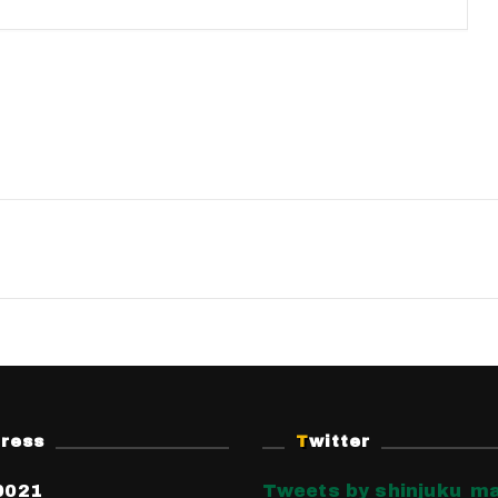
dress
Twitter
0021
Tweets by shinjuku_ma