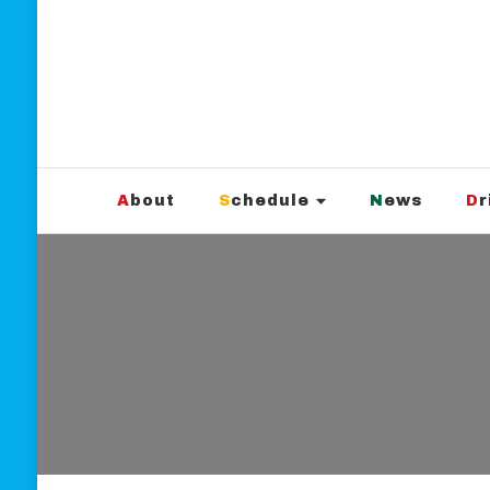
新宿Marble
official website
About
Schedule
News
D