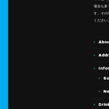
場合も多
す。その
ください
Abo
Add
Info
Sc
N
Drin