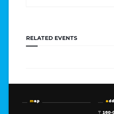
RELATED EVENTS
map
ad
〒160-