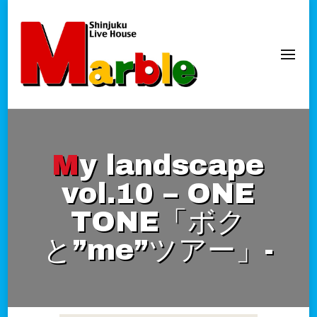
新宿Marble
official website
My landscape
vol.10 – ONE
TONE「ボク
と”me”ツアー」-