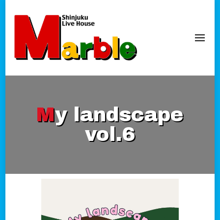
新宿Marble
official website
My landscape
vol.6