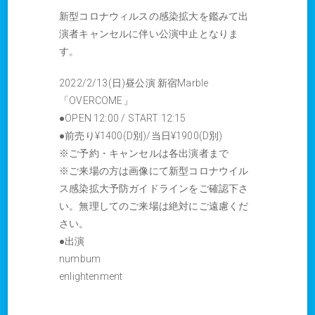
新型コロナウィルスの感染拡大を鑑みて出
演者キャンセルに伴い公演中止となりま
す。
2022/2/13(日)昼公演 新宿Marble
「OVERCOME」
●OPEN 12:00 / START 12:15
●前売り¥1400(D別)/当日¥1900(D別)
※ご予約・キャンセルは各出演者まで
※ご来場の方は画像にて新型コロナウイル
ス感染拡大予防ガイドラインをご確認下さ
い。無理してのご来場は絶対にご遠慮くだ
さい。
●出演
numbum
enlightenment