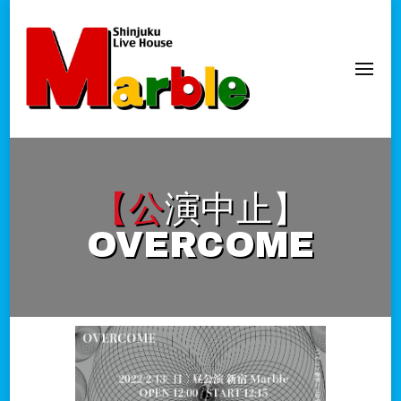
新宿Marble
official website
【公演中止】
OVERCOME