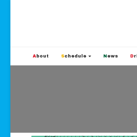
新宿Marble
official website
About
Schedule
News
D