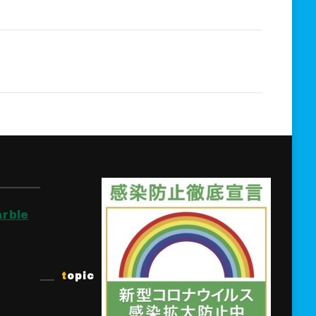
rble
topic