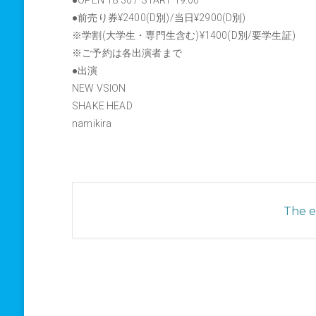
●OPEN 18:30 / START 19:00
●前売り券¥2400(D別)/当日¥2900(D別)
※学割(大学生・専門生含む)¥1400(D別/要学生証)
※ご予約は各出演者まで
●出演
NEW VSION
SHAKE HEAD
namikira
The ev