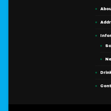
Abo
Add
Info
Sc
N
Drin
Con