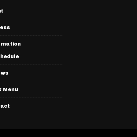
ut
ress
rmation
hedule
ews
k Menu
tact