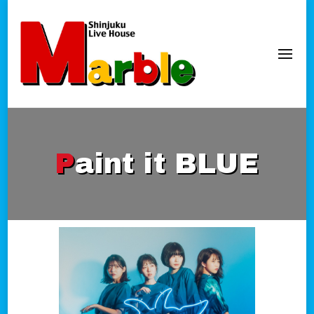
新宿Marble
official website
Paint it BLUE