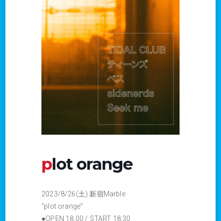
plot orange
2023/8/26(土) 新宿Marble
“plot orange”
●OPEN 18:00 / START 18:30