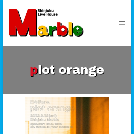
新宿Marble
official website
plot orange