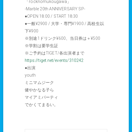
「rocknomukougawa」
-Marble 20th ANNIVERSARY SP-
●OPEN 18:00 / START 18:30
●一般¥2900 / 大学・専門¥1900 / 高校生以
下¥900
※別途1ドリンク¥600、当日券は＋¥500
※学割は要学生証
※ご予約はTIGET/各出演者まで
https://tiget.net/events/310242
●出演
youth
ミニマムジーク
健やかなる子ら
マイアミパーティ
でかくてまるい。