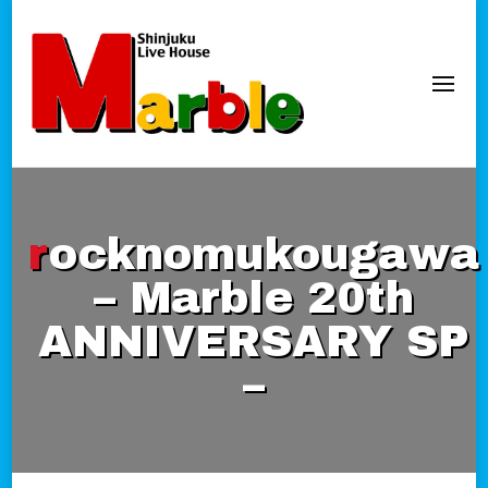
新宿Marble
official website
rocknomukougawa
– Marble 20th
ANNIVERSARY SP
–