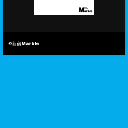
©︎新宿Marble
Travel Nomad | Developed By
Blo