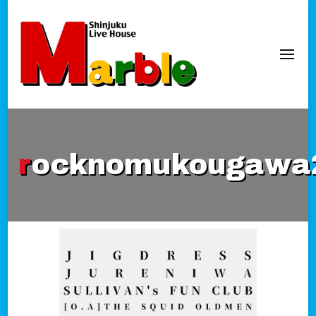
新宿Marble
official website
rocknomukougawa