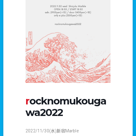
rocknomukouga
wa2022
2022/11/30(水)新宿Marble