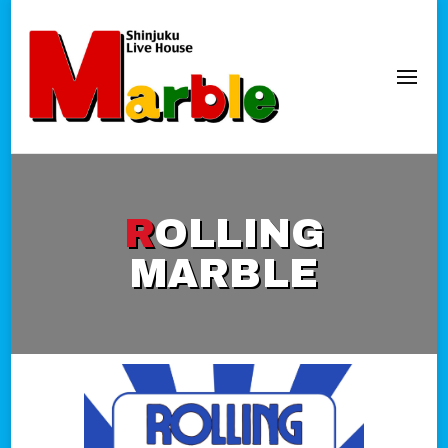
新宿Marble
official website
ROLLING
MARBLE