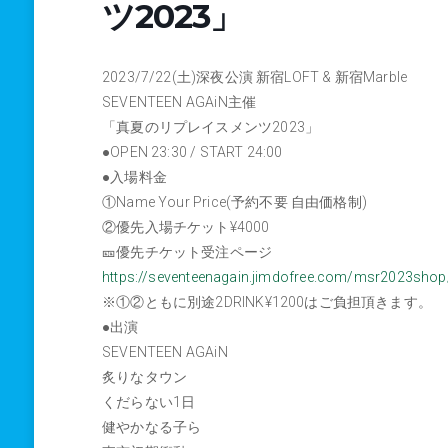
ツ2023」
2023/7/22(土)深夜公演 新宿LOFT & 新宿Marble
SEVENTEEN AGAiN主催
「真夏のリプレイスメンツ2023」
●OPEN 23:30 / START 24:00
●入場料金
①Name Your Price(予約不要 自由価格制)
②優先入場チケット¥4000
🎫優先チケット受注ページ
https://seventeenagain.jimdofree.com/msr2023shop
※①②ともに別途2DRINK¥1200はご負担頂きます。
●出演
SEVENTEEN AGAiN
炙りなタウン
くだらない1日
健やかなる子ら