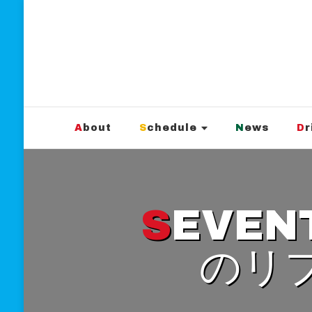
新宿Marble
official website
About
Schedule
News
D
SEVENTEEN AGAiN主催「真夏
のリ