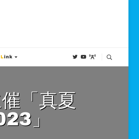
Link
23」