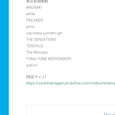
東京初期衝動
ANORAK!
either
FINLANDS
pinfu
sayonara yumemi girl
THE SENSATIONS
TENDOUJI
The Whoops
YONA YONA WEEKENDERS
yubiori
[特設サイト]
https://seventeenagain.jimdofree.com/midsummerr
The ev