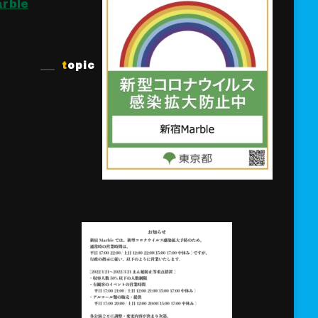
rble
topic