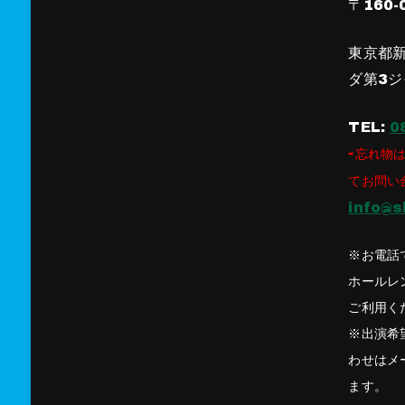
〒160-
東京都新
ダ第3ジ
TEL:
0
⇨忘れ物は
てお問い
info@s
※お電話
ホールレ
ご利用く
※出演希
わせはメ
ます。