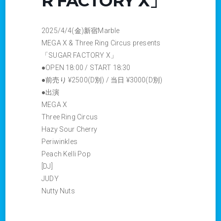
R FACTORY X」
2025/4/4(金)新宿Marble
MEGA X & Three Ring Circus presents
「SUGAR FACTORY X」
●OPEN 18:00 / START 18:30
●前売り ¥2500(D別) / 当日 ¥3000(D別)
●出演
MEGA X
Three Ring Circus
Hazy Sour Cherry
Periwinkles
Peach Kelli Pop
[DJ]
JUDY
Nutty Nuts