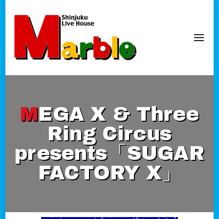
新宿Marble
official website
MEGA X & Three
Ring Circus
presents「SUGAR
FACTORY X」