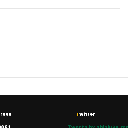
dress
Twitter
0021
Tweets by shinjuku_ma