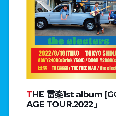
THE 雷楽1st album [GOLD] release「GOLDEN
AGE TOUR.2022」