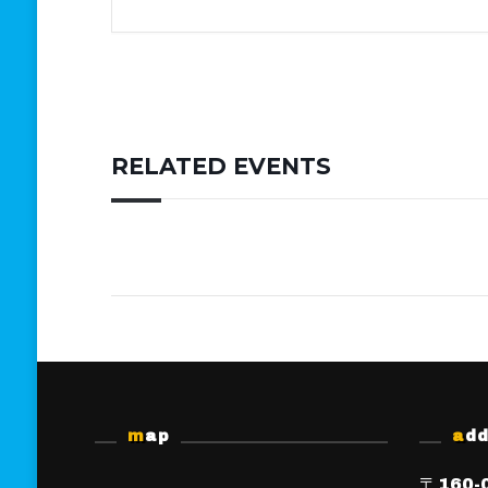
RELATED EVENTS
map
ad
〒160-