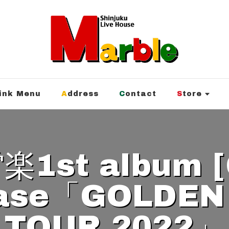
rink Menu
Address
Contact
Store
ease「GOLDEN
TOUR.2022」