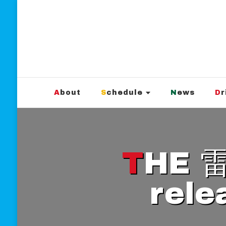
新宿Marble
official website
About
Schedule
News
D
THE 雷楽1st album [GOLD]
rel