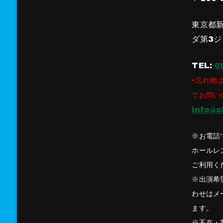
東京都新
ダ第3ジ
TEL:
0
⇨忘れ物は
てお問い
info@s
※お電話
ホールレ
ご利用く
※出演希
わせはメ
ます。
※不在・