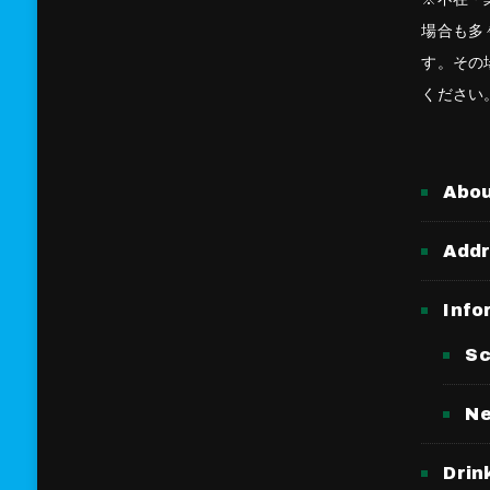
場合も多
す。その
ください
Abo
Add
Info
Sc
N
Drin