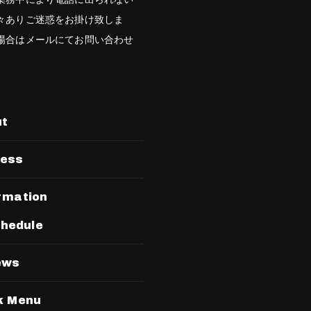
々ありご迷惑をお掛け致しま
場合はメールにてお問い合わせ
。
ut
ress
rmation
hedule
ews
k Menu