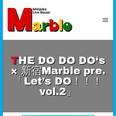
新宿Marble
official website
THE DO DO DO‘s
× 新宿Marble pre.
「Let’s DO！！！
vol.2」