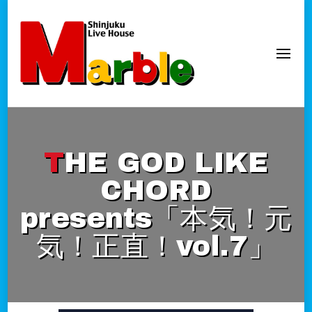
新宿Marble
official website
THE GOD LIKE
CHORD
presents「本気！元
気！正直！vol.7」