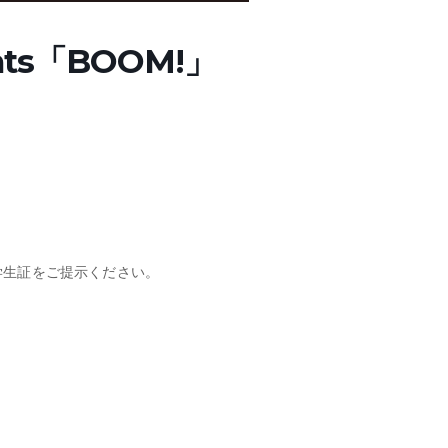
ents「BOOM!」
て学生証をご提示ください。