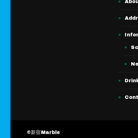
Abo
Add
Info
Sc
N
Drin
Con
©︎新宿Marble
Travel Nomad | Developed 