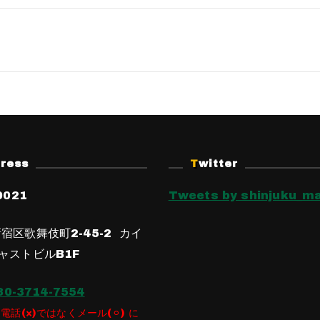
dress
Twitter
0021
Tweets by shinjuku_ma
宿区歌舞伎町2-45-2 カイ
ャストビルB1F
80-3714-7554
電話(×)ではなくメール(⚪︎) に