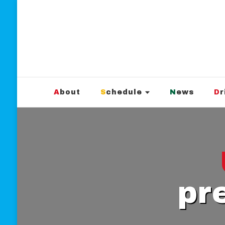
新宿Marble
official website
About
Schedule
News
D
UP
pr