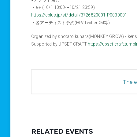
・e＋(10/1 10:00〜10/21 23:59)
https://eplus.jp/sf/detail/3726820001-P0030001
・各アーティスト予約(HP/TwitterDM等)
Organized by shotaro kuhara(MONKEY GROW) / kens
Supported by UPSET CRAFT
https://upset-craft.tumb
The ev
RELATED EVENTS