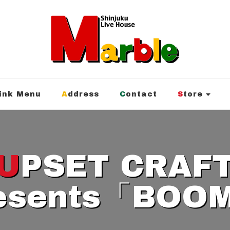
rink Menu
Address
Contact
Store
SET CRAFT
esents「BOO