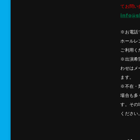
てお問い
info@s
※お電話
ホールレ
ご利用く
※出演希
わせはメ
ます。
※不在・
場合も多
す。その
ください