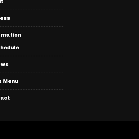
ut
ress
rmation
hedule
ews
k Menu
tact
By
Blossom Themes
. Powered by
WordPress
.