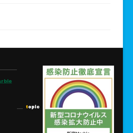
rble
topic