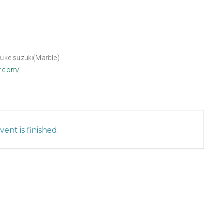
uke suzuki(Marble)
lr.com/
ent is finished.