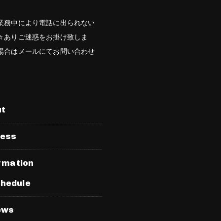
業務中により電話に出られない
々ありご迷惑をお掛け致しま
場合はメールにてお問い合わせ
。
ut
ress
rmation
hedule
ews