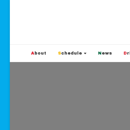
新宿Marble
official website
About
Schedule
News
D