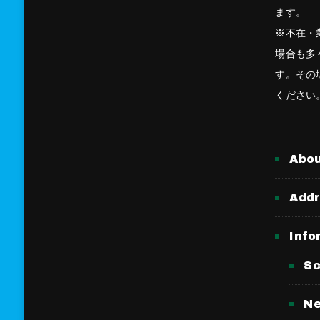
ます。
※不在・
場合も多
す。その
ください
Abo
Add
Info
Sc
N