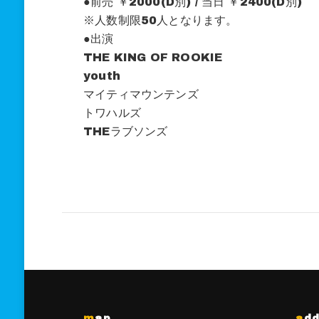
●前売 ￥2000(D別) / 当日 ￥2400(D別)
※人数制限50人となります。
●出演
THE KING OF ROOKIE
youth
マイティマウンテンズ
トワハルズ
THEラブソンズ
map
ad