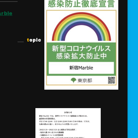
rble
topic