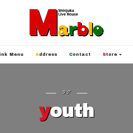
rink Menu
Address
Contact
Store
タグ
youth